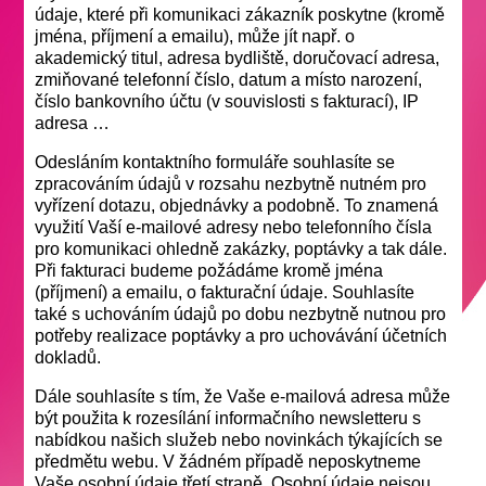
údaje, které při komunikaci zákazník poskytne (kromě
jména, příjmení a emailu), může jít např. o
akademický titul, adresa bydliště, doručovací adresa,
zmiňované telefonní číslo, datum a místo narození,
číslo bankovního účtu (v souvislosti s fakturací), IP
adresa …
Odesláním kontaktního formuláře souhlasíte se
zpracováním údajů v rozsahu nezbytně nutném pro
vyřízení dotazu, objednávky a podobně. To znamená
využití Vaší e-mailové adresy nebo telefonního čísla
pro komunikaci ohledně zakázky, poptávky a tak dále.
Při fakturaci budeme požádáme kromě jména
(příjmení) a emailu, o fakturační údaje. Souhlasíte
také s uchováním údajů po dobu nezbytně nutnou pro
potřeby realizace poptávky a pro uchovávání účetních
dokladů.
Dále souhlasíte s tím, že Vaše e-mailová adresa může
být použita k rozesílání informačního newsletteru s
nabídkou našich služeb nebo novinkách týkajících se
předmětu webu. V žádném případě neposkytneme
Vaše osobní údaje třetí straně. Osobní údaje nejsou