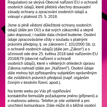
Regulation) se skrývá Obecné nařízení EU o ochraně
osobních údajů, které přebírá všechny dosavadní
zásady ochrany a zpracování osobních údajů a
vstoupí v platnost 25. 5. 2018.
Jsme si plně vědomi důležitosti ochrany osobních
údajů (dále jen OÚ) a dat svých zákazníků a stejně
jako doposud, i nadále data chránit budeme. Osobní
údaje zpracováváme vždy v souladu s platnými
právními předpisy, tj. se zákonem č. 101/2000 Sb. (z.
o ochraně osobních údajů) (dále jen „Zákon“) a s
účinností ode dne 25. května 2018 také nařízením EU
2016/679 (obecné nařízení o ochraně
osobních údajů), které v některých ohledech úpravu
Zákona nahradí (dále jen „Nařízení“). Osobní údaje
dále mohou být zpřístupněny subjektům oprávněným
dle zvláštních právních předpisů (např. orgánům
činným v trestním řízení, apod.).
Na tomto webu po Vás při vyplňování
kontaktního formuláře požadujeme jméno (příjmení) a
e-mailovou adresu. Telefon je zde volitelně a pro
urychlení komunikace. Dále může jít o běžné osobní