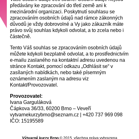
předávány ke zpracování do třetí země ani k
mezinárodní organizaci. Poskytnutí souhlasu se
zpracováním osobních údajů nad rámce zákonných
důvodů je vždy dobrovolné a Vy jako zákazník máte
právo svůj souhlas kdykoli odvolat, a to zcela nebo i
částečně.
Tento Váš souhlas se zpracováním osobních údajů
můžete kdykoli bezplatně odvolat, a to prostřednictvím
e-mailu zaslaného na kontaktní adresu uvedenou na
stránce Kontakt, pomocí odkazu „Odhlásit se“ v
zasílaných nabídkách, nebo také písemným
oznámením zaslaným na adresu viz
Kontakt/Provozovatel.
Provozovatel:
Ivana Garguláková
Čápkova 36/33, 60200 Brno – Veveří
vytvarnekurzybrno@seznam.cz | +420 737 969 098
IČO: 15195589
Výtvarné kurzy Brno
© 2015, všechna práva vyhrazena