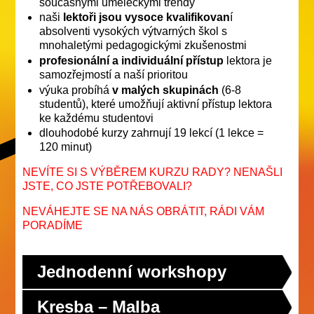
současnými uměleckými trendy
naši
lektoři jsou
vysoce kvalifikovan
í
absolventi vysokých výtvarných škol s
mnohaletými pedagogickými zkušenostmi
profesionální a individuální přístup
lektora je
samozřejmostí a naší prioritou
výuka probíhá
v malých skupinách
(6-8
studentů), které umožňují aktivní přístup lektora
ke každému studentovi
dlouhodobé kurzy zahrnují 19 lekcí (1 lekce =
120 minut)
NEVÍTE SI S VÝBĚREM KURZU RADY? NENAŠLI
JSTE, CO JSTE POTŘEBOVALI?
NEVÁHEJTE SE NA NÁS OBRÁTIT, RÁDI VÁM
PORADÍME
Jednodenní workshopy
Kresba – Malba